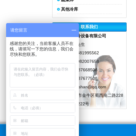
其他冷库
联系我们
请您留言
成都清山制冷设备有限公司
感谢您的关注，当前客服人员不在
联系人：郭先生
线，请填写一下您的信息，我们会
手 机：
13881995562
尽快和您联系。
18982007658
座 机：028-87668508
传 真：028-87677508
邮 箱：ybtaishan@qq.com
地 址：成都市金牛区蜀西南二路228
号6栋22层2222号
Q Q：