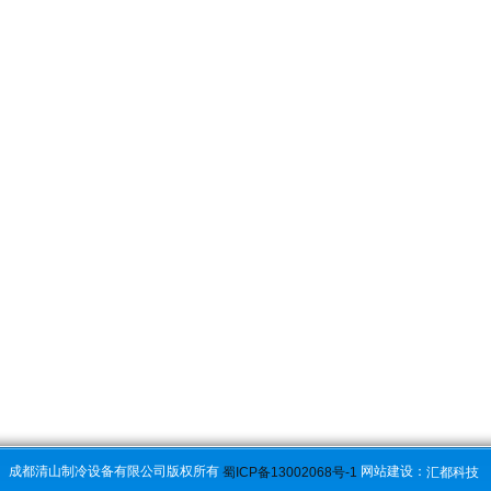
成都清山制冷设备有限公司版权所有
网站建设：
蜀ICP备13002068号-1
汇都科技