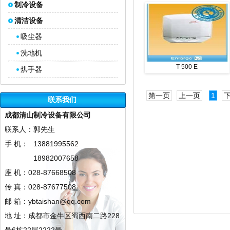
制冷设备
清洁设备
吸尘器
洗地机
T 500 E
烘手器
第一页
上一页
1
联系我们
成都清山制冷设备有限公司
联系人：郭先生
手 机：
13881995562
18982007658
座 机：028-87668508
传 真：028-87677508
邮 箱：ybtaishan@qq.com
地 址：成都市金牛区蜀西南二路228